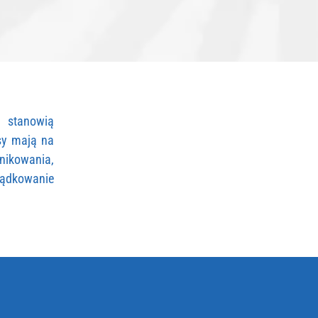
 stanowią
sy mają na
ikowania,
ządkowanie