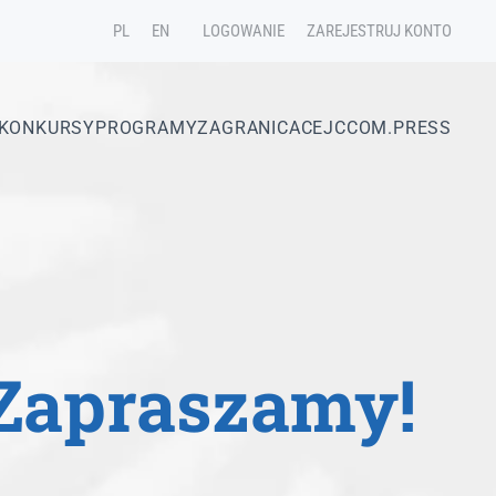
PL
EN
LOGOWANIE
ZAREJESTRUJ KONTO
KONKURSY
PROGRAMY
ZAGRANICA
CEJC
COM.PRESS
Zapraszamy!