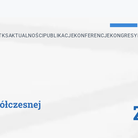
TKS
AKTUALNOŚCI
PUBLIKACJE
KONFERENCJE
KONGRESY
ółczesnej