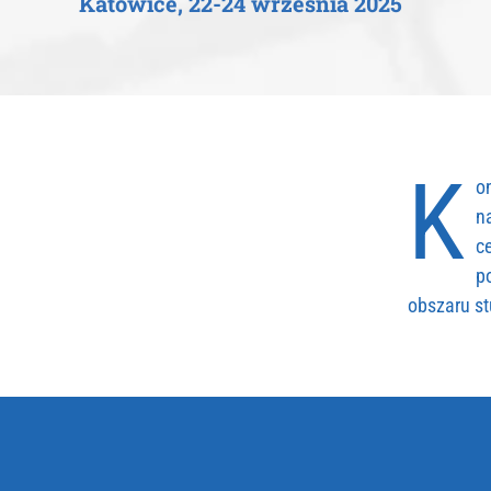
Katowice, 22-24 września 2025
K
o
n
c
p
obszaru s