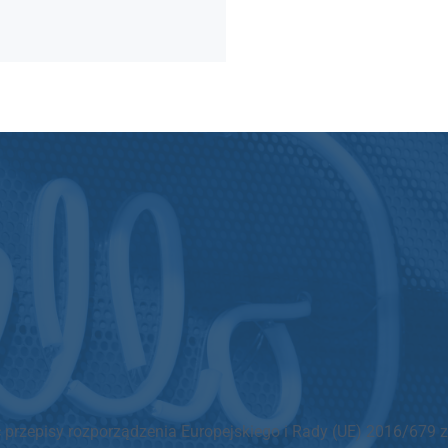
 przepisy rozporządzenia Europejskiego i Rady (UE) 2016/679 z