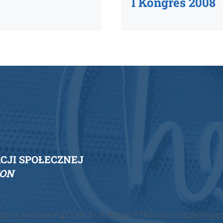
I Kongres 2008
JI SPOŁECZNEJ
ION
ąc na podstawie §27 pkt b i d Statutu PTKS oraz uwzględniając