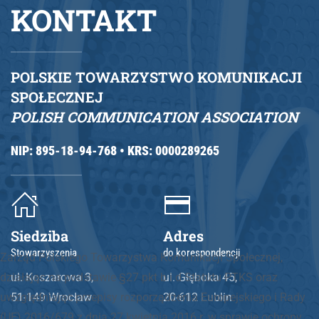
KONTAKT
POLSKIE TOWARZYSTWO KOMUNIKACJI
SPOŁECZNEJ
POLISH COMMUNICATION ASSOCIATION
NIP: 895-18-94-768 •
KRS: 0000289265
Siedziba
Adres
Stowarzyszenia
do korespondencji
Zarząd Polskiego Towarzystwa Komunikacji Społecznej,
działając na podstawie §27 pkt b i d Statutu PTKS oraz
ul. Koszarowa 3,
ul. Głęboka 45,
uwzględniając przepisy rozporządzenia Europejskiego i Rady
51-149 Wrocław
20-612 Lublin
(UE) 2016/679 z dnia 27 kwietnia 2016 r. w sprawie ochrony