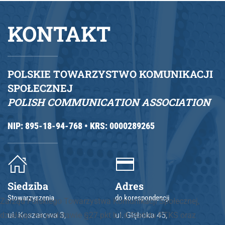
KONTAKT
POLSKIE TOWARZYSTWO KOMUNIKACJI
SPOŁECZNEJ
POLISH COMMUNICATION ASSOCIATION
NIP: 895-18-94-768 •
KRS: 0000289265
Siedziba
Adres
Stowarzyszenia
do korespondencji
Zarząd Polskiego Towarzystwa Komunikacji Społecznej,
działając na podstawie §27 pkt b i d Statutu PTKS oraz
ul. Koszarowa 3,
ul. Głęboka 45,