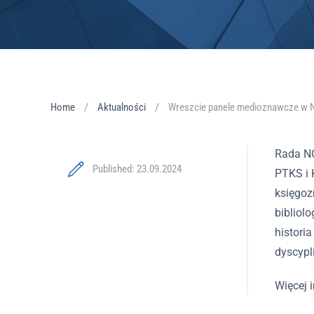
Home
Aktualności
Wreszcie panele medioznawcze w
Rada NC
Published: 23.09.2024
PTKS i 
księgoz
bibliol
histori
dyscypl
Więcej 