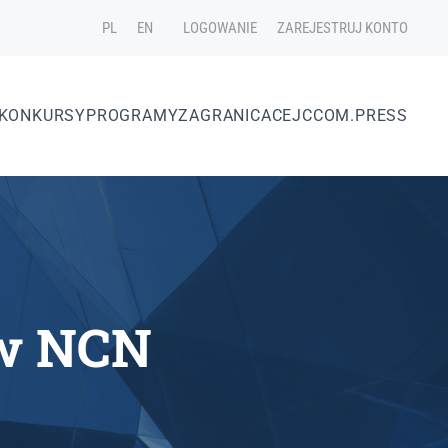
PL
EN
LOGOWANIE
ZAREJESTRUJ KONTO
KONKURSY
PROGRAMY
ZAGRANICA
CEJC
COM.PRESS
 w NCN