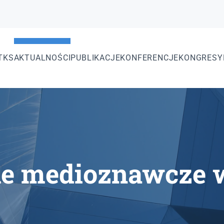
TKS
AKTUALNOŚCI
PUBLIKACJE
KONFERENCJE
KONGRESY
le medioznawcze