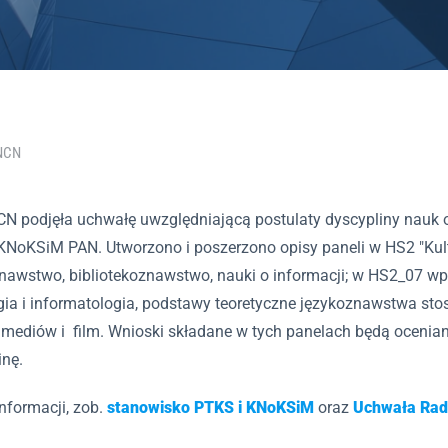
 NCN
N podjęła uchwałę uwzględniającą postulaty dyscypliny nauk o
KNoKSiM PAN. Utworzono i poszerzono opisy paneli w HS2 "Kult
nawstwo, bibliotekoznawstwo, nauki o informacji; w HS2_07 wpi
ogia i informatologia, podstawy teoretyczne językoznawstwa st
a mediów i film. Wnioski składane w tych panelach będą ocenia
inę.
informacji, zob.
stanowisko PTKS i KNoKSiM
oraz
Uchwała Ra