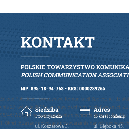
KONTAKT
POLSKIE TOWARZYSTWO KOMUNIKAC
POLISH COMMUNICATION ASSOCIAT
NIP: 895-18-94-768 •
KRS: 0000289265
Zarząd Polskiego Towarzystwa Komunikacji Społecznej, działaj
dnia 27 kwietnia 2016 r. w sprawie ochrony osób fizycznych 
Siedziba
Adres
95/46/WE (ogólne rozporządzenie o ochronie danych), Dz. Urz. 
Stowarzyszenia
do korespondencji
1. Określić zasady dotyczące przetwarzania danych osobowych
ul. Koszarowa 3,
ul. Głęboka 45,