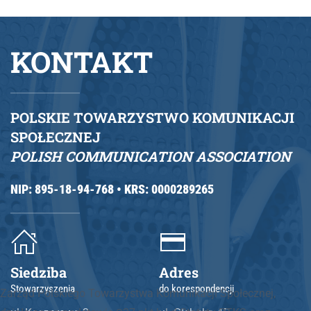
KONTAKT
POLSKIE TOWARZYSTWO KOMUNIKACJI
SPOŁECZNEJ
POLISH COMMUNICATION ASSOCIATION
NIP: 895-18-94-768 •
KRS: 0000289265
Siedziba
Adres
Stowarzyszenia
do korespondencji
Zarząd Polskiego Towarzystwa Komunikacji Społecznej,