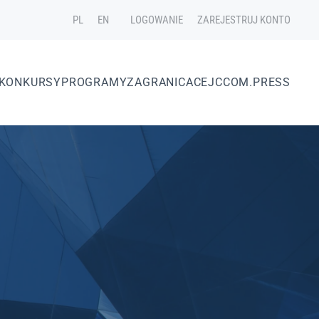
PL
EN
LOGOWANIE
ZAREJESTRUJ KONTO
KONKURSY
PROGRAMY
ZAGRANICA
CEJC
COM.PRESS