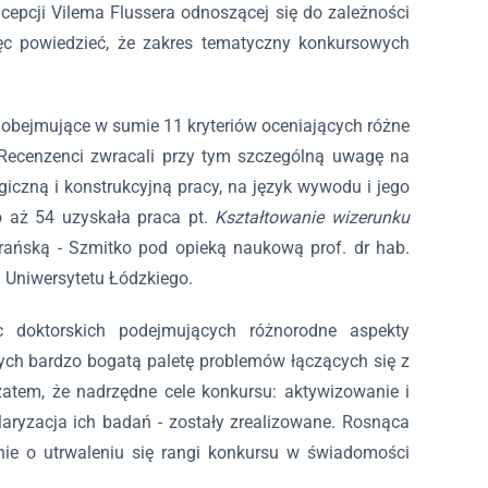
ncepcji Vilema Flussera odnoszącej się do zależności
c powiedzieć, że zakres tematyczny konkursowych
 obejmujące w sumie 11 kryteriów oceniających różne
 Recenzenci zwracali przy tym szczególną uwagę na
iczną i konstrukcyjną pracy, na język wywodu i jego
o aż 54 uzyskała praca pt.
Kształtowanie wizerunku
arańską - Szmitko pod opieką naukową prof. dr hab.
j Uniwersytetu Łódzkiego.
 doktorskich podejmujących różnorodne aspekty
ch bardzo bogatą paletę problemów łączących się z
atem, że nadrzędne cele konkursu: aktywizowanie i
ryzacja ich badań - zostały zrealizowane. Rosnąca
nie o utrwaleniu się rangi konkursu w świadomości