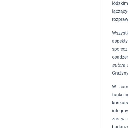
łódzkim
łącząc
rozpraw 
Wszystk
aspekty
społecz
osadzen
autora 
Grażyny
W sumi
funkcjo
konkurs
integro
zaś w o
badaczy