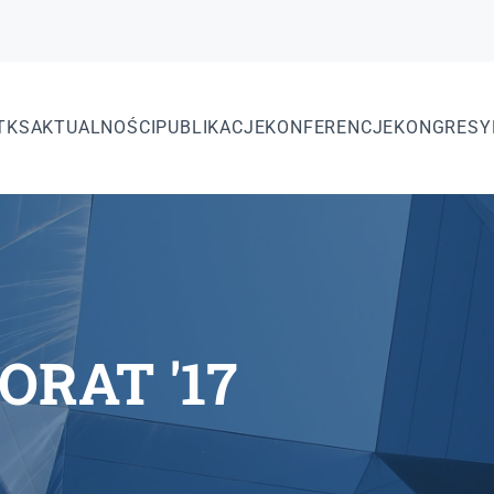
TKS
AKTUALNOŚCI
PUBLIKACJE
KONFERENCJE
KONGRESY
ORAT '17