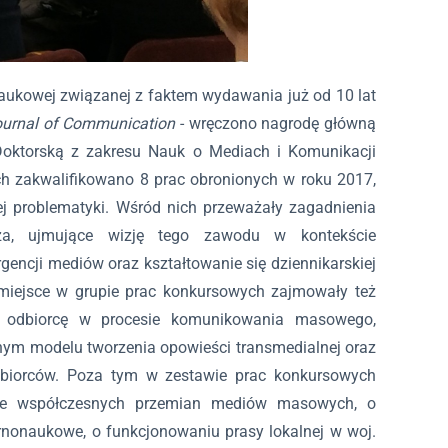
naukowej związanej z faktem wydawania już od 10 lat
ournal of Communication
- wręczono nagrodę główną
 Doktorską z zakresu Nauk o Mediach i Komunikacji
 zakwalifikowano 8 prac obronionych w roku 2017,
j problematyki. Wśród nich przeważały zagadnienia
rza, ujmujące wizję tego zawodu w kontekście
ncji mediów oraz kształtowanie się dziennikarskiej
miejsce w grupie prac konkursowych zajmowały też
 i odbiorcę w procesie komunikowania masowego,
nym modelu tworzenia opowieści transmedialnej oraz
dbiorców. Poza tym w zestawie prac konkursowych
cie współczesnych przemian mediów masowych, o
nonaukowe, o funkcjonowaniu prasy lokalnej w woj.