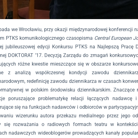
opada we Wrocławiu, przy okazji międzynarodowej konferencji 
em PTKS komunikologicznego czasopisma
Central European J
tej jubileuszowej edycji Konkursu PTKS na Najlepszą Pracę
nej DOKTORAT ’17. Decyzją Zarządu do zmagań konkursowych
jących różne kwestie mieszczące się w obszarze konkursowe
ne z analizą współczesnej kondycji zawodu dziennika
arodowym, redefinicję zawodu dziennikarza w czasach konwerge
ormatywnej w polskim środowisku dziennikarskim. Znaczące 
acje poruszające problematykę relacji łączących nadawcę
rujące się na funkcjach nadawców i odbiorców w partycypacyj
owaniu wizerunku autora przekazu medialnego przez jego o
ły się rozważania o radiowych formach teatru w kontekś
iach nadawczych wideoblogerów prowadzących kanały popular