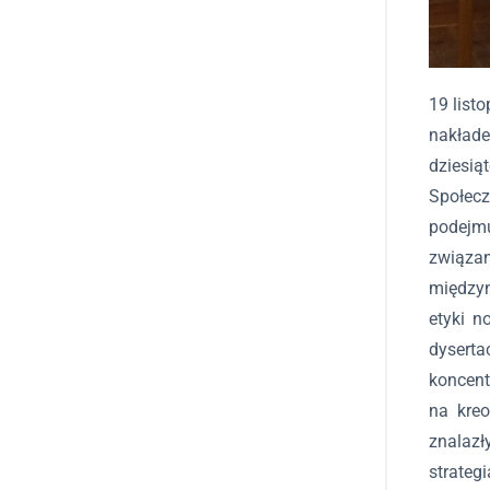
19 list
nakład
dziesią
Społecz
podejmu
związa
międzyn
etyki n
dysert
koncent
na kre
znalaz
strateg