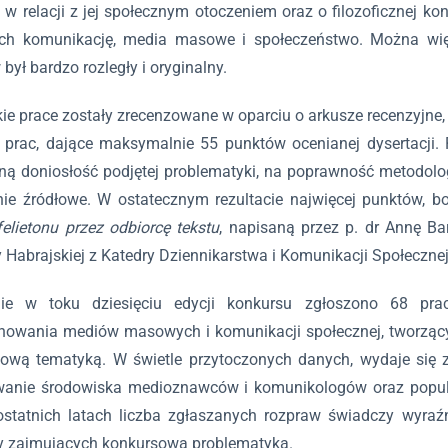
 w relacji z jej społecznym otoczeniem oraz o filozoficznej ko
ych komunikację, media masowe i społeczeństwo. Można wię
był bardzo rozległy i oryginalny.
ie prace zostały zrecenzowane w oparciu o arkusze recenzyjne,
 prac, dające maksymalnie 55 punktów ocenianej dysertacji.
ną doniosłość podjętej problematyki, na poprawność metodolog
ie źródłowe. W ostatecznym rezultacie najwięcej punktów, b
felietonu przez odbiorcę tekstu
, napisaną przez p. dr Annę B
 Habrajskiej z Katedry Dziennikarstwa i Komunikacji Społeczne
e w toku dziesięciu edycji konkursu zgłoszono 68 prac
nowania mediów masowych i komunikacji społecznej, tworzący
ową tematyką. W świetle przytoczonych danych, wydaje się z
wanie środowiska medioznawców i komunikologów oraz popula
statnich latach liczba zgłaszanych rozpraw świadczy wyraź
 zajmujących konkursową problematyką.