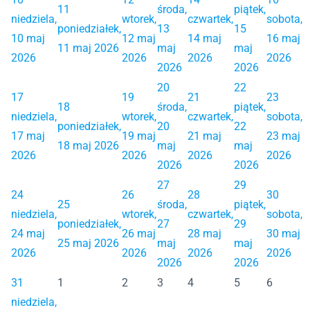
11
środa,
piątek,
niedziela,
wtorek,
czwartek,
sobota,
poniedziałek,
13
15
10 maj
12 maj
14 maj
16 maj
11 maj 2026
maj
maj
2026
2026
2026
2026
2026
2026
20
22
17
19
21
23
18
środa,
piątek,
niedziela,
wtorek,
czwartek,
sobota,
poniedziałek,
20
22
17 maj
19 maj
21 maj
23 maj
18 maj 2026
maj
maj
2026
2026
2026
2026
2026
2026
27
29
24
26
28
30
25
środa,
piątek,
niedziela,
wtorek,
czwartek,
sobota,
poniedziałek,
27
29
24 maj
26 maj
28 maj
30 maj
25 maj 2026
maj
maj
2026
2026
2026
2026
2026
2026
31
1
2
3
4
5
6
niedziela,