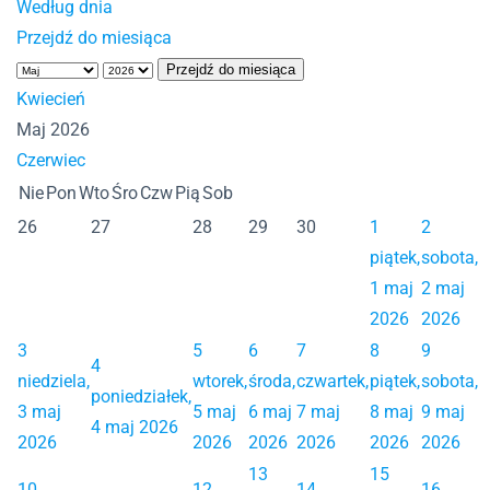
Według dnia
Przejdź do miesiąca
Przejdź do miesiąca
Kwiecień
Maj 2026
Czerwiec
Nie
Pon
Wto
Śro
Czw
Pią
Sob
26
27
28
29
30
1
2
piątek,
sobota,
1 maj
2 maj
2026
2026
3
5
6
7
8
9
4
niedziela,
wtorek,
środa,
czwartek,
piątek,
sobota,
poniedziałek,
3 maj
5 maj
6 maj
7 maj
8 maj
9 maj
4 maj 2026
2026
2026
2026
2026
2026
2026
13
15
10
12
14
16