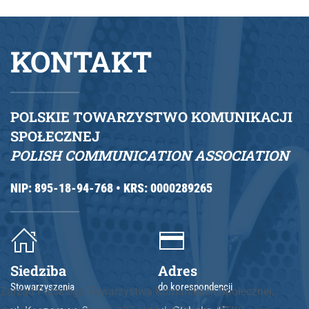
KONTAKT
POLSKIE TOWARZYSTWO KOMUNIKACJI
SPOŁECZNEJ
POLISH COMMUNICATION ASSOCIATION
NIP: 895-18-94-768 •
KRS: 0000289265
Siedziba
Adres
Stowarzyszenia
do korespondencji
Zarząd Polskiego Towarzystwa Komunikacji Społecznej,